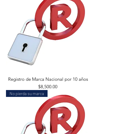
Registro de Marca Nacional por 10 años
Precio
$8,500.00
No pierda su marca