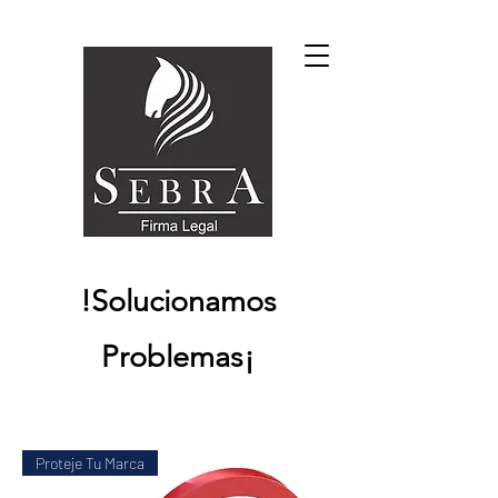
!Solucionamos
Problemas¡
Proteje Tu Marca